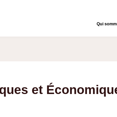
Qui somm
Ouvrir/Fe
le
sous-
menu
giques et Économiqu