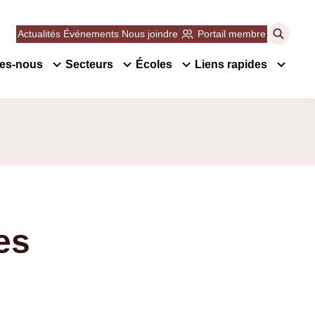
Actualités
Événements
Nous joindre
Portail membre
es-nous
Secteurs
Écoles
Liens rapides
rmer
Ouvrir/Fermer
Ouvrir/Fermer
Ouvrir/Fermer
le
le
le
sous-
sous-
sous-
menu
menu
menu
es